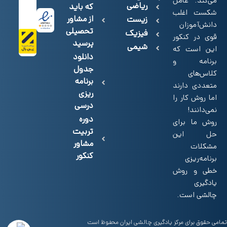
می‌کند. عامل
ریاضی
که باید
شکست اغلب
از مشاور
زیست
دانش‌آموزان
تحصیلی
فیزیک
قوی در کنکور
پرسید
شیمی
این است که
دانلود
برنامه و
جدول
کلاس‌های
برنامه
متعددی دارند
ریزی
اما روش کار را
درسی
نمی‌دانند!
دوره
روش‌ ما برای
تربیت
حل این
مشاور
مشکلات
کنکور
برنامه‌ریزی
خطی و روش
یادگیری
چالشی است.
تمامی حقوق برای مرکز یادگیری چالشی ایران محفوظ است