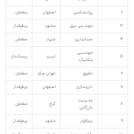
2
روانشناسی
اصفهان
مطمئن
3
مهندسی برق
مشهد
پرطرفدار
4
حسابداری
شیراز
مطمئن
مهندسی
5
تبریز
ریسک‌دار
مکانیک
6
حقوق
تهران مرکز
مطمئن
7
داروسازی
اصفهان
پرطرفدار
مدیریت
8
کرج
مطمئن
بازرگانی
9
نرم‌افزار
مشهد
پرطرفدار