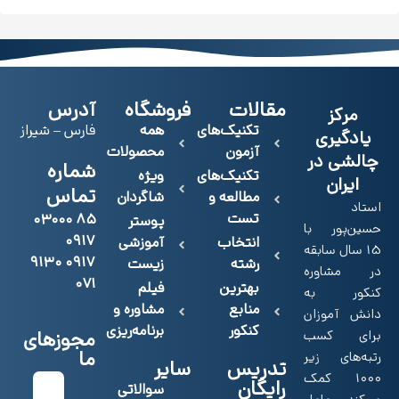
مقالات
فروشگاه
آدرس
مرکز
تکنیک‌های
همه
فارس – شیراز
یادگیری
آزمون
محصولات
چالشی در
شماره
تکنیک‌های
ویژه
ایران
تماس
مطالعه و
شاگردان
استاد
تست
۸۵ ۰۳۰۰۰
پوستر
حسین‌پور با
۰۹۱۷
انتخاب
آموزشی
15 سال سابقه
۰۹۱۷ ۹۱۳۰
رشته
زیست
در مشاوره
۰۷۱
بهترین
فیلم
کنکور به
منابع
مشاوره و
دانش آموزان
کنکور
برنامه‌ریزی
برای کسب
مجوزهای
ما
رتبه‌های زیر
تدریس
سایر
۱۰۰۰ کمک
رایگان
سوالاتی