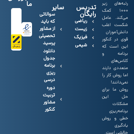
ما
رتبه‌های زیر
تدریس
سایر
۱۰۰۰ کمک
رایگان
سوالاتی
می‌کند. عامل
ریاضی
که باید
شکست اغلب
از مشاور
زیست
دانش‌آموزان
تحصیلی
فیزیک
قوی در کنکور
پرسید
شیمی
این است که
دانلود
برنامه و
جدول
کلاس‌های
برنامه
متعددی دارند
ریزی
اما روش کار را
درسی
نمی‌دانند!
دوره
روش‌ ما برای
تربیت
حل این
مشاور
مشکلات
کنکور
برنامه‌ریزی
خطی و روش
یادگیری
چالشی است.