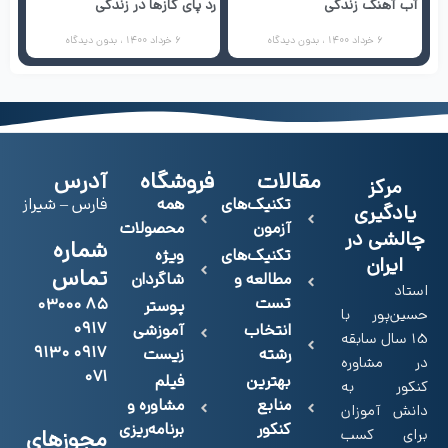
آب آهنگ زندگی
رد پای گازها در زندگی
6 خرداد 1400
بدون دیدگاه
6 خرداد 1400
بدون دیدگاه
مقالات
فروشگاه
آدرس
مرکز
تکنیک‌های
همه
فارس – شیراز
یادگیری
آزمون
محصولات
چالشی در
شماره
تکنیک‌های
ویژه
ایران
تماس
مطالعه و
شاگردان
استاد
تست
۸۵ ۰۳۰۰۰
پوستر
حسین‌پور با
۰۹۱۷
انتخاب
آموزشی
15 سال سابقه
۰۹۱۷ ۹۱۳۰
رشته
زیست
در مشاوره
۰۷۱
بهترین
فیلم
کنکور به
منابع
مشاوره و
دانش آموزان
کنکور
برنامه‌ریزی
برای کسب
مجوزهای