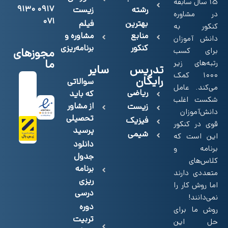
15 سال سابقه
۰۹۱۷ ۹۱۳۰
رشته
زیست
در مشاوره
۰۷۱
بهترین
فیلم
کنکور به
منابع
مشاوره و
دانش آموزان
کنکور
برنامه‌ریزی
برای کسب
مجوزهای
ما
رتبه‌های زیر
تدریس
سایر
۱۰۰۰ کمک
رایگان
سوالاتی
می‌کند. عامل
ریاضی
که باید
شکست اغلب
از مشاور
زیست
دانش‌آموزان
تحصیلی
فیزیک
قوی در کنکور
پرسید
شیمی
این است که
دانلود
برنامه و
جدول
کلاس‌های
برنامه
متعددی دارند
ریزی
اما روش کار را
درسی
نمی‌دانند!
دوره
روش‌ ما برای
تربیت
حل این