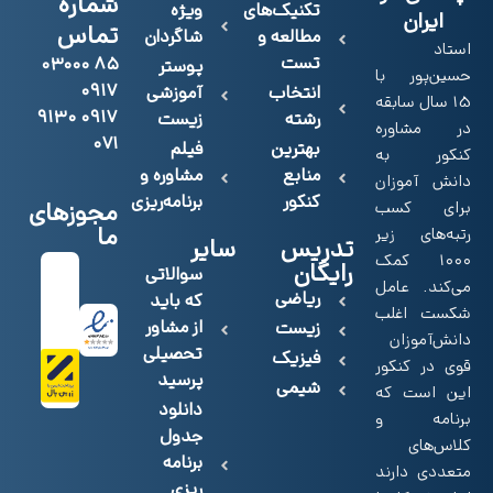
شماره
تکنیک‌های
ویژه
ایران
تماس
مطالعه و
شاگردان
استاد
تست
۸۵ ۰۳۰۰۰
پوستر
حسین‌پور با
۰۹۱۷
انتخاب
آموزشی
15 سال سابقه
۰۹۱۷ ۹۱۳۰
رشته
زیست
در مشاوره
۰۷۱
بهترین
فیلم
کنکور به
منابع
مشاوره و
دانش آموزان
کنکور
برنامه‌ریزی
برای کسب
مجوزهای
ما
رتبه‌های زیر
تدریس
سایر
۱۰۰۰ کمک
رایگان
سوالاتی
می‌کند. عامل
ریاضی
که باید
شکست اغلب
از مشاور
زیست
دانش‌آموزان
تحصیلی
فیزیک
قوی در کنکور
پرسید
شیمی
این است که
دانلود
برنامه و
جدول
کلاس‌های
برنامه
متعددی دارند
ریزی