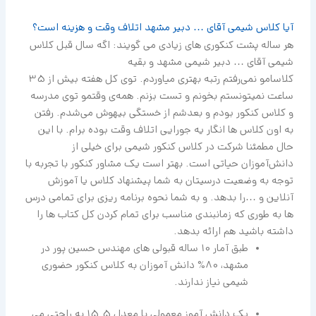
آیا کلاس شیمی آقای … دبیر مشهد اتلاف وقت و هزینه است؟
هر ساله پشت کنکوری های زیادی می گویند: اگه سال قبل کلاس
شیمی آقای … دبیر شیمی مشهد و بقیه
کلاسامو نمی‌رفتم رتبه بهتری میاوردم. توی کل هفته بیش از 35
ساعت نمیتونستم بخونم و تست بزنم. همه‌ی وقتمو توی مدرسه
و کلاس کنکور بودم و بعدشم از خستگی بیهوش می‌شدم. رفتن
به اون کلاس ها انگار یه جورایی اتلاف وقت بوده برام. با این
حال مطمئنا شرکت در کلاس کنکور شیمی برای خیلی از
دانش‌آموزان حیاتی است. بهتر است یک مشاور کنکور با تجربه با
توجه به وضعیت درسیتان به شما پیشنهاد کلاس یا آموزش
آنلاین و …را بدهد. و به شما نحوه برنامه ریزی برای تمامی درس
ها به طوری که زمانبندی مناسب برای تمام کردن کل کتاب ها را
داشته باشید هم ارائه بدهد.
طبق آمار 10 ساله قبولی های مهندس حسین پور در
مشهد، 80% دانش آموزان به کلاس کنکور حضوری
شیمی نیاز ندارند.
یک دانش آموز معمولی با معدل 15.5 به راحتی می