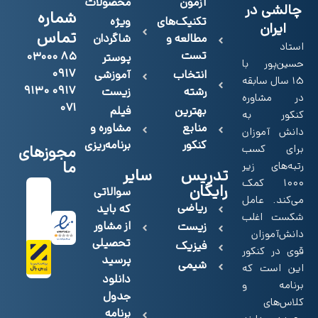
آزمون
محصولات
چالشی در
شماره
تکنیک‌های
ویژه
ایران
تماس
مطالعه و
شاگردان
استاد
تست
۸۵ ۰۳۰۰۰
پوستر
حسین‌پور با
۰۹۱۷
انتخاب
آموزشی
15 سال سابقه
۰۹۱۷ ۹۱۳۰
رشته
زیست
در مشاوره
۰۷۱
بهترین
فیلم
کنکور به
منابع
مشاوره و
دانش آموزان
کنکور
برنامه‌ریزی
برای کسب
مجوزهای
ما
رتبه‌های زیر
تدریس
سایر
۱۰۰۰ کمک
رایگان
سوالاتی
می‌کند. عامل
ریاضی
که باید
شکست اغلب
از مشاور
زیست
دانش‌آموزان
تحصیلی
فیزیک
قوی در کنکور
پرسید
شیمی
این است که
دانلود
برنامه و
جدول
کلاس‌های
برنامه