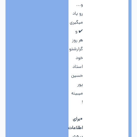
و…
رو یاد
میگیری
✔️ و
هر روز
گزارشتو
خود
استاد
حسین
پور
میبینه
!
«برای
اطلاعات