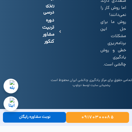
متعددی دارند
ریزی
اما روش کار را
درسی
نمی‌دانند!
دوره
روش‌ ما برای
تربیت
حل این
مشاور
مشکلات
کنکور
برنامه‌ریزی
خطی و روش
یادگیری
چالشی است.
تمامی حقوق برای مرکز یادگیری چالشی ایران محفوظ است
پشتیبانی سایت
توسط دولوپ
نوبت مشاوره رایگان
09170300085