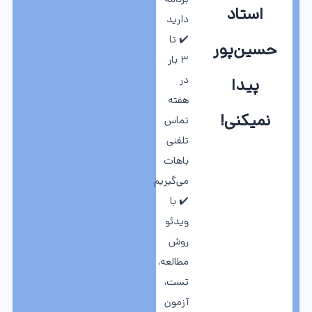
برنامه
شماره
استاد
تلفن
دارید
مشاور
✔️ تا
حسین‌پور
تحصیلی
۳ بار
در
در
پیدا
گرگان
هفته
نمیکنی!
تماس
تلفنی
باهات
می‌گیریم
✔️ با
ویدئو
روش
مطالعه،
تست،
آزمون