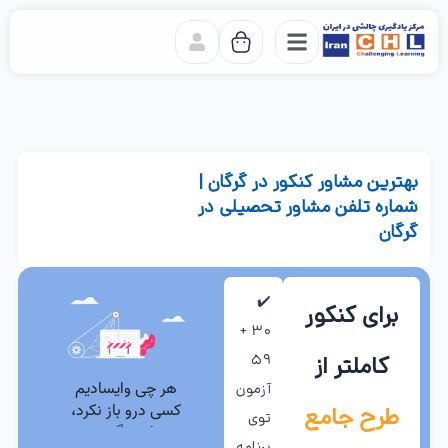
رش
ه
حتوا
بهترین مشاور کنکور در گرگان |
خانه
شماره تلفن مشاور تحصیلی در
-
گرگان
مشاور
شهرها
-
✔️
بهترین
برای کنکور
مشاور
۳۰ +
کنکور
۵۹
کاملتر از
در
آزمون
گرگان
طرح جامع
توی
|