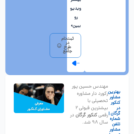
بیشتر
ویدیو
رو
ببین»
ثبت‌نام
در
طرح
جامع
مهندس حسین پور
بهترین
رکورد دار مشاوره
مشاور
تحصیلی با
کنکور
بیشترین قبولی 2
در
گرگان |
رقمی
کنکور گرگان
در
شماره
سال 98 شد.
تلفن
مشاور