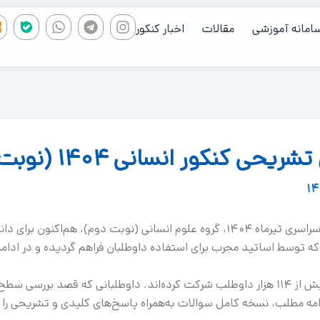
W
T
I
امانه آموزشی
مقالات
اخبار کنکور
h
e
n
a
l
s
t
e
t
s
g
a
a
r
g
p
a
r
p
m
a
m
کنکور انسانی ۱۴۰۴ (نوبت دوم)
دفترچه سوالات و پاسخ‌های کلیدی و تشریحی کنکور سراسری تیرماه ۱۴۰۴، گروه علوم انس
توسط اساتید مجرب برای استفاده داوطلبان فراهم گردیده و در ادامه
در آزمون نوبت دوم رشته علوم انسانی سال ۱۴۰۴، بیش از ۱۱۴ هزار داوطلب شرکت کرده‌اند. د
 ادامه مطلب، نسخه کامل سوالات به‌همراه پاسخ‌های کلیدی و تشریحی را 