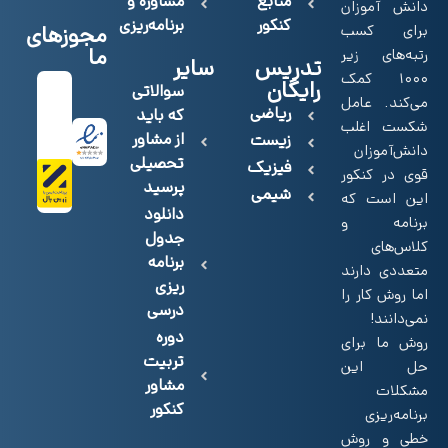
منابع
مشاوره و
دانش آموزان
کنکور
برنامه‌ریزی
برای کسب
مجوزهای
ما
رتبه‌های زیر
تدریس
سایر
۱۰۰۰ کمک
رایگان
سوالاتی
می‌کند. عامل
ریاضی
که باید
شکست اغلب
از مشاور
زیست
دانش‌آموزان
تحصیلی
فیزیک
قوی در کنکور
پرسید
شیمی
این است که
دانلود
برنامه و
جدول
کلاس‌های
برنامه
متعددی دارند
ریزی
اما روش کار را
درسی
نمی‌دانند!
دوره
روش‌ ما برای
تربیت
حل این
مشاور
مشکلات
کنکور
برنامه‌ریزی
خطی و روش