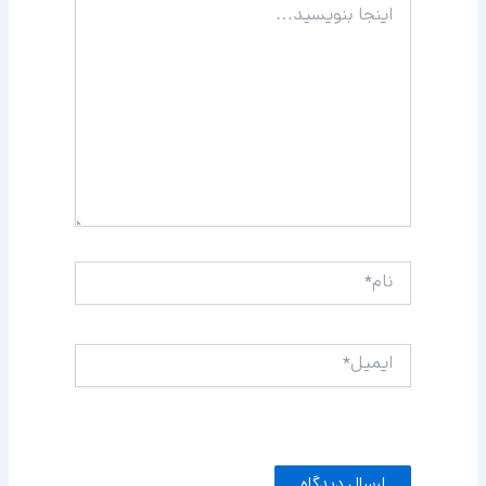
بنویسید…
نام*
ایمیل*
وبگاه